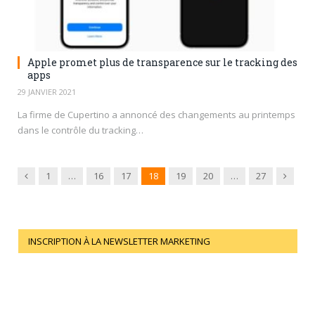
Apple promet plus de transparence sur le tracking des
apps
29 JANVIER 2021
La firme de Cupertino a annoncé des changements au printemps
dans le contrôle du tracking…
Previous
Next
1
…
16
17
18
19
20
…
27
INSCRIPTION À LA NEWSLETTER MARKETING