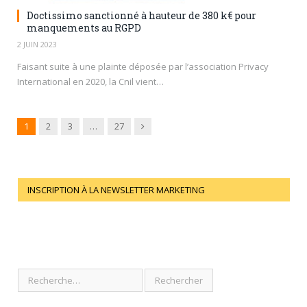
Doctissimo sanctionné à hauteur de 380 k€ pour
manquements au RGPD
2 JUIN 2023
Faisant suite à une plainte déposée par l’association Privacy
International en 2020, la Cnil vient…
Next
1
2
3
…
27
INSCRIPTION À LA NEWSLETTER MARKETING