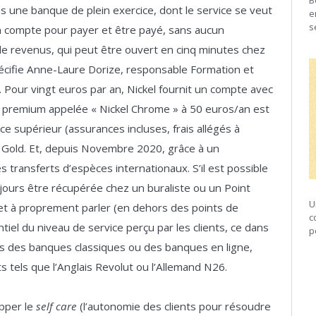
B
s une banque de plein exercice, dont le service se veut
e
s
 compte pour payer et être payé, sans aucun
de revenus, qui peut être ouvert en cinq minutes chez
pécifie Anne-Laure Dorize, responsable Formation et
el. Pour vingt euros par an, Nickel fournit un compte avec
n premium appelée « Nickel Chrome » à 50 euros/an est
 supérieur (assurances incluses, frais allégés à
rte Gold. Et, depuis Novembre 2020, grâce à un
s transferts d’espèces internationaux. S’il est possible
oujours être récupérée chez un buraliste ou un Point
U
het à proprement parler (en dehors des points de
c
ntiel du niveau de service perçu par les clients, ce dans
p
res des banques classiques ou des banques en ligne,
 tels que l’Anglais Revolut ou l’Allemand N26.
opper le
self care
(l’autonomie des clients pour résoudre