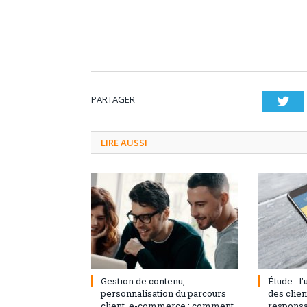
PARTAGER
Twi
LIRE AUSSI
3 septembre 2024
0
1 août 20
Gestion de contenu,
Étude : l
personnalisation du parcours
des clie
client, e-commerce : comment
responsa