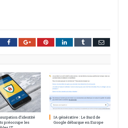
tter
Facebook
Google+
Pinterest
LinkedIn
Tumblr
Email
23
0
28 juillet 2023
0
’usurpation d’identité
IA générative : Le Bard de
nts préoccupe les
Google débarque en Europe
bles IT