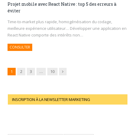
Projet mobile avec React Native : top 5 des erreurs à
éviter
Time-to-market plus rapide, homogénéisation du codage,
meilleure expérience utilisateur… Développer une application en
React Native comporte des intérêts non…
CONSULTER
Next
1
2
3
…
10
INSCRIPTION À LA NEWSLETTER MARKETING