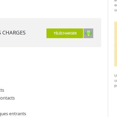
B
e
s
S CHARGES
U
c
p
cts
contacts
iques entrants