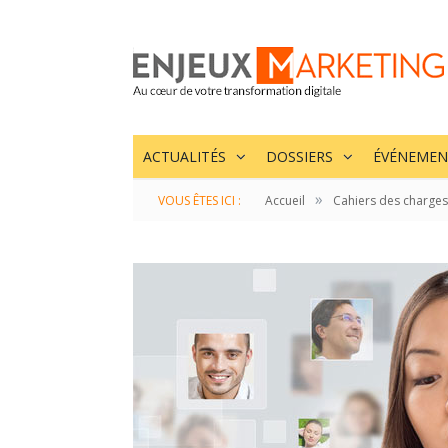
ACTUALITÉS
DOSSIERS
ÉVÉNEMEN
»
VOUS ÊTES ICI :
Accueil
Cahiers des charges