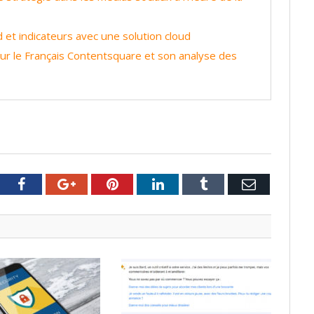
 et indicateurs avec une solution cloud
r le Français Contentsquare et son analyse des
tter
Facebook
Google+
Pinterest
LinkedIn
Tumblr
Email