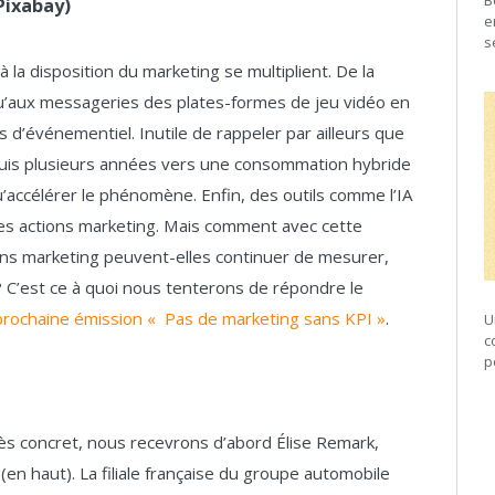
B
Pixabay)
e
s
la disposition du marketing se multiplient. De la
qu’aux messageries des plates-formes de jeu vidéo en
 d’événementiel. Inutile de rappeler par ailleurs que
uis plusieurs années vers une consommation hybride
qu’accélérer le phénomène. Enfin, des outils comme l’IA
 des actions marketing. Mais comment avec cette
ions marketing peuvent-elles continuer de mesurer,
e ? C’est ce à quoi nous tenterons de répondre le
prochaine émission « Pas de marketing sans KPI »
.
U
c
p
ès concret, nous recevrons d’abord Élise Remark,
(en haut). La filiale française du groupe automobile