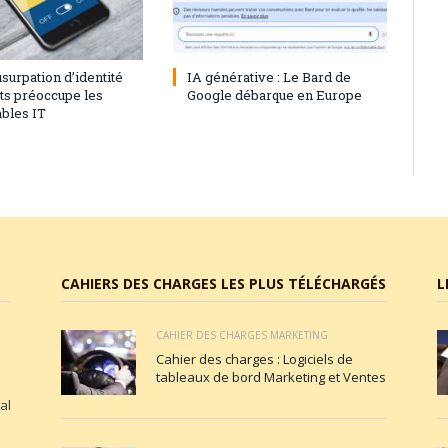
23
0
28 juillet 2023
0
’usurpation d’identité
IA générative : Le Bard de
nts préoccupe les
Google débarque en Europe
bles IT
CAHIERS DES CHARGES LES PLUS TÉLÉCHARGÉS
L
CAHIER DES CHARGES MARKETING
Cahier des charges : Logiciels de
tableaux de bord Marketing et Ventes
al