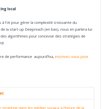
ing local
 à l’IA pour gérer la complexité croissante du
e la start-up Deepreach (en bas), nous en parlera lui-
e des algorithmes pour concevoir des stratégies de
té.
ure de performance aujourd’hui,
inscrivez-vous pour
jet
e stratégie dans les médias sociaux à l’heure de la