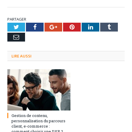
PARTAGER
Twitter
Facebook
Google+
Pinterest
LinkedIn
Tumblr
Email
LIRE AUSSI
3 septembre 2024
0
Gestion de contenu,
personnalisation du parcours
client, e-commerce :
comment choisir une DXP ?