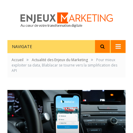
NAVIGATE
»
»
Accueil
Actualité des Enjeux du Marketing
Pour mieux
exploiter sa data, Blablacar se tourne vers la simplification des
API