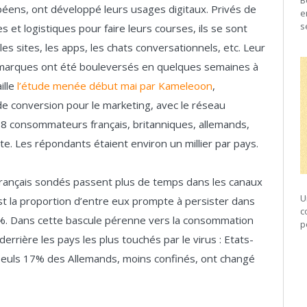
B
péens, ont développé leurs usages digitaux. Privés de
e
s
es et logistiques pour faire leurs courses, ils se sont
s sites, les apps, les chats conversationnels, etc. Leur
marques ont été bouleversés en quelques semaines à
ille
l’étude menée début mai par Kameleoon
,
de conversion pour le marketing, avec le réseau
28 consommateurs français, britanniques, allemands,
te. Les répondants étaient environ un millier par pays.
 Français sondés passent plus de temps dans les canaux
U
st la proportion d’entre eux prompte à persister dans
c
 %. Dans cette bascule pérenne vers la consommation
p
derrière les pays les plus touchés par le virus : Etats-
Seuls 17% des Allemands, moins confinés, ont changé