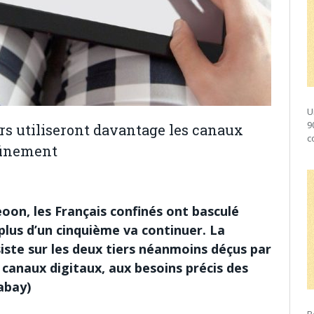
U
9
s utiliseront davantage les canaux
c
nfinement
on, les Français confinés ont basculé
plus d’un cinquième va continuer. La
iste sur les deux tiers néanmoins déçus par
 canaux digitaux, aux besoins précis des
abay)