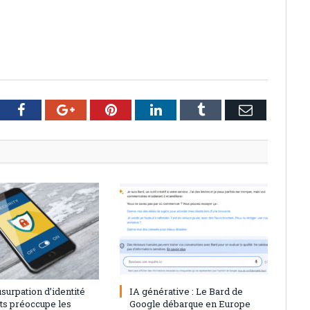
tter
Facebook
Google+
Pinterest
LinkedIn
Tumblr
Email
23
0
28 juillet 2023
0
’usurpation d’identité
IA générative : Le Bard de
nts préoccupe les
Google débarque en Europe