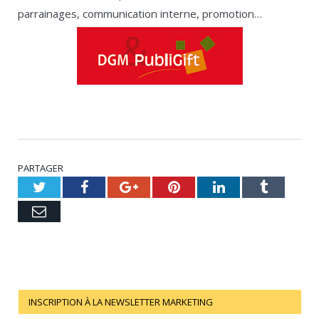
parrainages, communication interne, promotion…
PARTAGER
Twitter
Facebook
Google+
Pinterest
LinkedIn
Tumblr
Email
INSCRIPTION À LA NEWSLETTER MARKETING