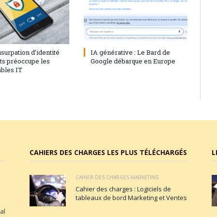
23
0
28 juillet 2023
0
’usurpation d’identité
IA générative : Le Bard de
nts préoccupe les
Google débarque en Europe
bles IT
CAHIERS DES CHARGES LES PLUS TÉLÉCHARGÉS
L
CAHIER DES CHARGES MARKETING
Cahier des charges : Logiciels de
tableaux de bord Marketing et Ventes
al