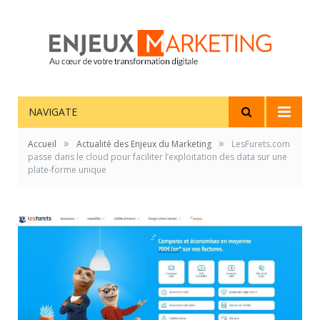
NAVIGATE
»
»
Accueil
Actualité des Enjeux du Marketing
LesFurets.com
passe dans le cloud pour faciliter l’exploitation des data sur une
plate-forme unique