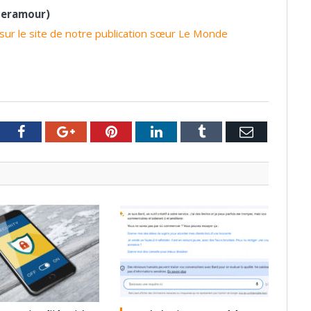
 Seramour)
us sur le site de notre publication sœur Le Monde
tter
Facebook
Google+
Pinterest
LinkedIn
Tumblr
Email
23
0
28 juillet 2023
0