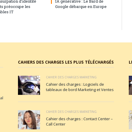
’usurpation d’identité
IA générative : Le Bard de
nts préoccupe les
Google débarque en Europe
bles IT
CAHIERS DES CHARGES LES PLUS TÉLÉCHARGÉS
L
CAHIER DES CHARGES MARKETING
Cahier des charges : Logiciels de
tableaux de bord Marketing et Ventes
al
CAHIER DES CHARGES MARKETING
Cahier des charges : Contact Center –
Call Center