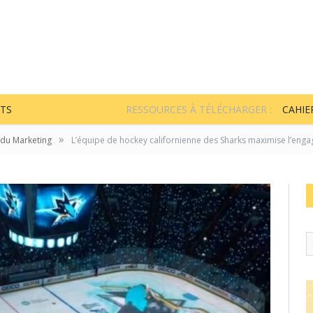
TS
RESSOURCES À TÉLÉCHARGER :
CAHIE
»
 du Marketing
L’équipe de hockey californienne des Sharks maximise l’enga