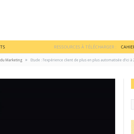
TS
RESSOURCES À TÉLÉCHARGER :
CAHIE
»
 du Marketing
Etude : l’expérience client de plus en plus automatisée d’ici à