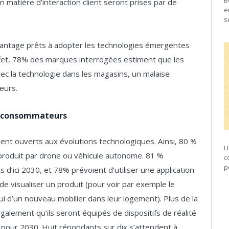
B
n matière d’interaction client seront prises par de
e
s
antage prêts à adopter les technologies émergentes
ffet, 78% des marques interrogées estiment que les
ec la technologie dans les magasins, un malaise
eurs.
s consommateurs
ent ouverts aux évolutions technologiques. Ainsi, 80 %
U
n produit par drone ou véhicule autonome. 81 %
c
p
s d’ici 2030, et 78% prévoient d’utiliser une application
de visualiser un produit (pour voir par exemple le
 d’un nouveau mobilier dans leur logement). Plus de la
lement qu’ils seront équipés de dispositifs de réalité
8% pour 2030. Huit répondants sur dix s’attendent à