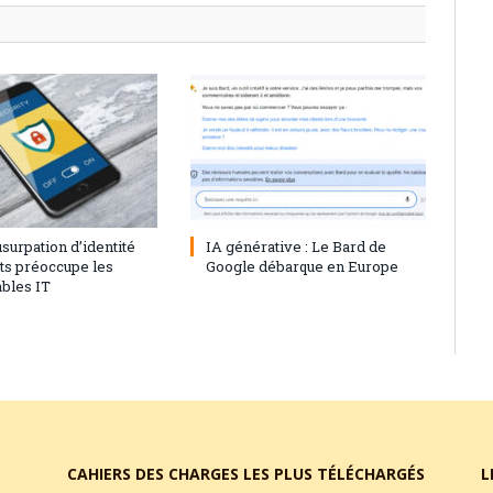
23
0
28 juillet 2023
0
’usurpation d’identité
IA générative : Le Bard de
nts préoccupe les
Google débarque en Europe
bles IT
CAHIERS DES CHARGES LES PLUS TÉLÉCHARGÉS
L