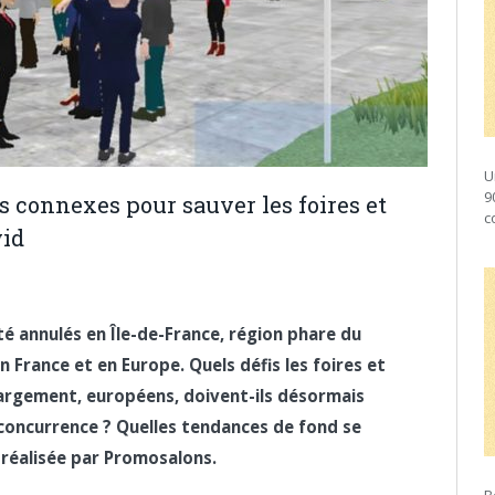
U
9
ces connexes pour sauver les foires et
c
vid
é annulés en Île-de-France, région phare du
 France et en Europe. Quels défis les foires et
 largement, européens, doivent-ils désormais
 concurrence ? Quelles tendances de fond se
e réalisée par Promosalons.