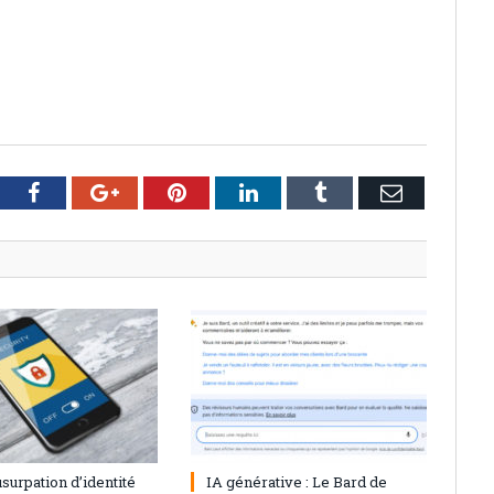
tter
Facebook
Google+
Pinterest
LinkedIn
Tumblr
Email
23
0
28 juillet 2023
0
’usurpation d’identité
IA générative : Le Bard de