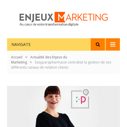
NAVIGATE
»
Accueil
Actualité des Enjeux du
»
Marketing
Easyparapharmacie centralise la gestion de ses
différents canaux de relation clients