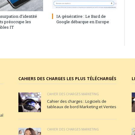
23
0
28 juillet 2023
0
’usurpation d’identité
IA générative : Le Bard de
nts préoccupe les
Google débarque en Europe
bles IT
CAHIERS DES CHARGES LES PLUS TÉLÉCHARGÉS
L
CAHIER DES CHARGES MARKETING
Cahier des charges : Logiciels de
tableaux de bord Marketing et Ventes
al
CAHIER DES CHARGES MARKETING