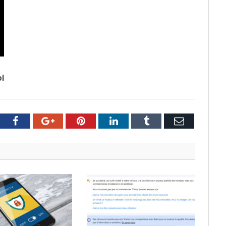
l
tter
Facebook
Google+
Pinterest
LinkedIn
Tumblr
Email