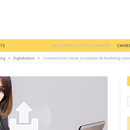
TS
RESSOURCES À TÉLÉCHARGER :
CAHIE
»
»
ing
Digitalisation
Comment bien choisir sa solution de Marketing Auto