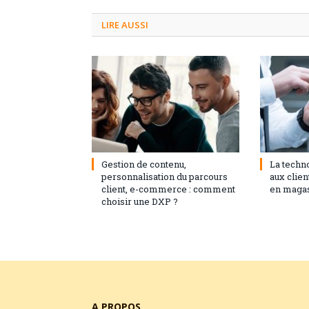
LIRE AUSSI
3 septembre 2024
0
1 février 
Gestion de contenu,
La techn
personnalisation du parcours
aux clie
client, e-commerce : comment
en maga
choisir une DXP ?
A PROPOS