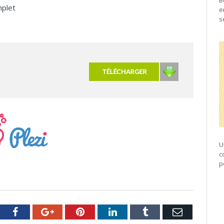
B
mplet
e
s
U
c
p
tter
Facebook
Google+
Pinterest
LinkedIn
Tumblr
Email