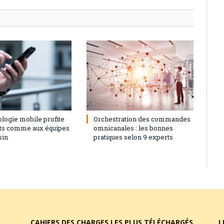
2021
0
1 février 2021
0
ologie mobile profite
Orchestration des commandes
nts comme aux équipes
omnicanales : les bonnes
sin
pratiques selon 9 experts
CAHIERS DES CHARGES LES PLUS TÉLÉCHARGÉS
L