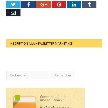
Twitter
Facebook
Google+
Pinterest
LinkedIn
Tumblr
Email
INSCRIPTION À LA NEWSLETTER MARKETING