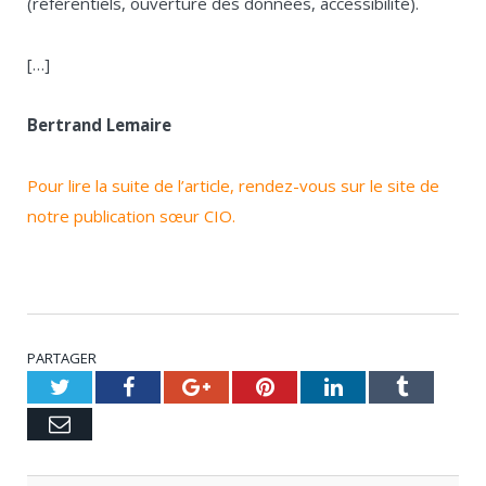
(référentiels, ouverture des données, accessibilité).
[…]
Bertrand Lemaire
Pour lire la suite de l’article, rendez-vous sur le site de
notre publication sœur CIO.
PARTAGER
Twitter
Facebook
Google+
Pinterest
LinkedIn
Tumblr
Email