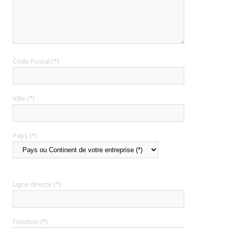
Code Postal (*)
Ville (*)
Pays (*)
Ligne directe (*)
Fonction (*)